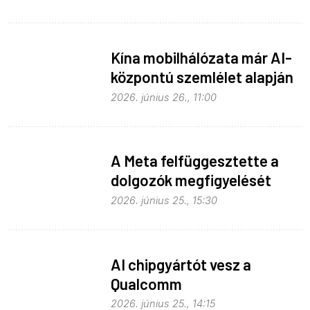
Kína mobilhálózata már AI-
központú szemlélet alapján
fejlődik
2026. június 26., 11:00
A Meta felfüggesztette a
dolgozók megfigyelését
2026. június 25., 15:30
AI chipgyártót vesz a
Qualcomm
2026. június 25., 14:15