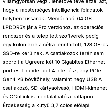
villámgyorsan végzi, lehetővé téve ezzel azt,
hogy a mesterséges intelligencia feladatok
helyben fussanak. Memóriából 64 GB
LPDDR5X jár a Pro verzióhoz, az operációs
rendszer és a telepített szoftverek pedig
egy külön erre a célra fenntartott, 128 GB-os
SSD-re kerülnek. A csatlakozók terén sem
spórolt a Ugreen: két 10 Gigabites Ethernet
port és Thunderbolt 4 interfész, egy PCIe
Gen4 x8 bővítőhely, valamint négy USB A
csatlakozó, SD kártyaolvasó, HDMI-kimenet
és OCuLink is megtalálható a hátlapon.
Érdekesség a kütyü 3,7 colos előlapi