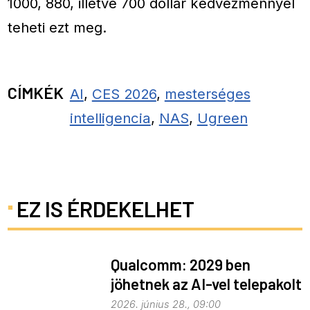
1000, 880, illetve 700 dollár kedvezménnyel
teheti ezt meg.
CÍMKÉK
AI
,
CES 2026
,
mesterséges
intelligencia
,
NAS
,
Ugreen
EZ IS ÉRDEKELHET
Qualcomm: 2029 ben
jöhetnek az AI-vel telepakolt
6G-s telefonok
2026. június 28., 09:00