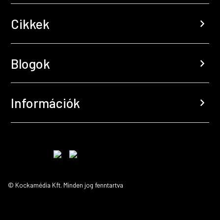
Cikkek
chevron_right
Blogok
chevron_right
Információk
chevron_right
© Kockamédia Kft. Minden jog fenntartva