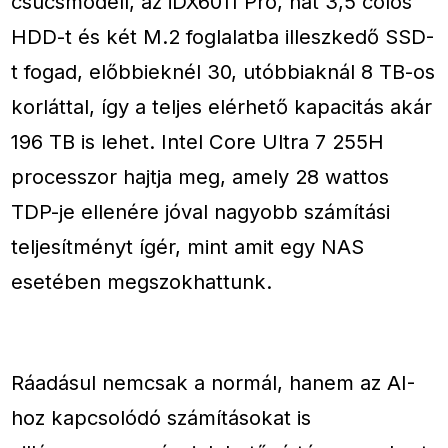
csúcsmodell, az iDX6011 Pro, hat 3,5 colos
HDD-t és két M.2 foglalatba illeszkedő SSD-
t fogad, előbbieknél 30, utóbbiaknál 8 TB-os
korláttal, így a teljes elérhető kapacitás akár
196 TB is lehet. Intel Core Ultra 7 255H
processzor hajtja meg, amely 28 wattos
TDP-je ellenére jóval nagyobb számítási
teljesítményt ígér, mint amit egy NAS
esetében megszokhattunk.
Ráadásul nemcsak a normál, hanem az AI-
hoz kapcsolódó számításokat is