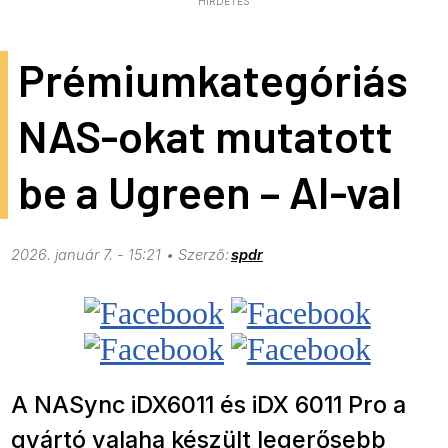
HIRDETÉS
Prémiumkategóriás
NAS-okat mutatott
be a Ugreen – AI-val
2026. január 7. - 15:21
spdr
A NASync iDX6011 és iDX 6011 Pro a
gyártó valaha készült legerősebb