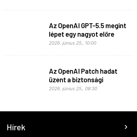
Az OpenAI GPT-5.5 megint
lépet egy nagyot előre
2026. június 25., 10:00
Az OpenAI Patch hadat
üzent a biztonsági
problémáknak
2026. június 25., 08:30
Hírek
chevron_right