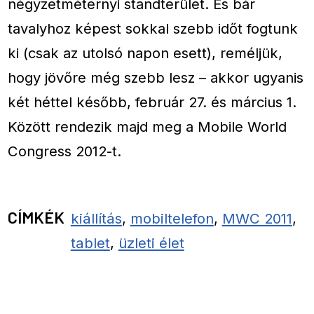
négyzetméternyi standterület. És bár
tavalyhoz képest sokkal szebb időt fogtunk
ki (csak az utolsó napon esett), reméljük,
hogy jövőre még szebb lesz – akkor ugyanis
két héttel később, február 27. és március 1.
Között rendezik majd meg a Mobile World
Congress 2012-t.
CÍMKÉK
kiállítás
,
mobiltelefon
,
MWC 2011
,
tablet
,
üzleti élet