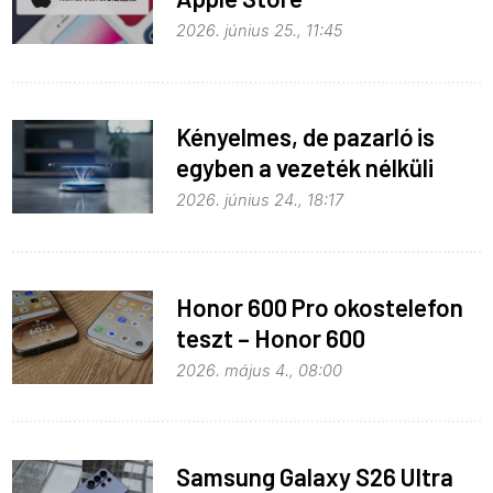
monopolhelyzete ellen
2026. június 25., 11:45
Kényelmes, de pazarló is
egyben a vezeték nélküli
töltés
2026. június 24., 18:17
Honor 600 Pro okostelefon
teszt – Honor 600
kitekintéssel
2026. május 4., 08:00
Samsung Galaxy S26 Ultra