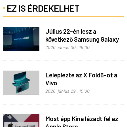
EZ IS ÉRDEKELHET
Július 22-én lesz a
következő Samsung Galaxy
Unpacked – ez várható
2026. június 30., 16:00
Leleplezte az X Fold6-ot a
Vivo
2026. június 29., 10:00
Most épp Kína lázadt fel az
Apple Store