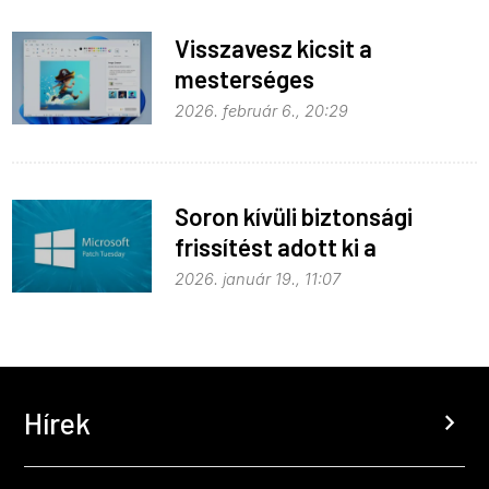
Visszavesz kicsit a
mesterséges
intelligenciából a Microsoft
2026. február 6., 20:29
Soron kívüli biztonsági
frissítést adott ki a
Microsoft
2026. január 19., 11:07
Hírek
chevron_right