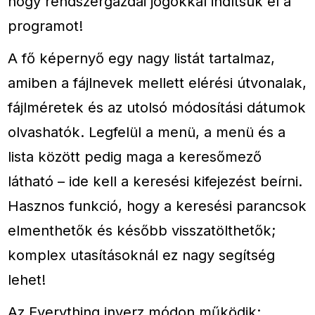
hogy rendszergazdai jogokkal indítsuk el a
programot!
A fő képernyő egy nagy listát tartalmaz,
amiben a fájlnevek mellett elérési útvonalak,
fájlméretek és az utolsó módosítási dátumok
olvashatók. Legfelül a menü, a menü és a
lista között pedig maga a keresőmező
látható – ide kell a keresési kifejezést beírni.
Hasznos funkció, hogy a keresési parancsok
elmenthetők és később visszatölthetők;
komplex utasításoknál ez nagy segítség
lehet!
Az Everything inverz módon működik: