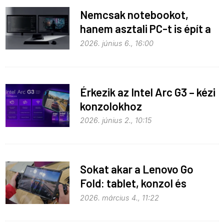
Nemcsak notebookot,
hanem asztali PC-t is épít a
Microsoft az RTX Spark köré
2026. június 6., 16:00
Érkezik az Intel Arc G3 – kézi
konzolokhoz
2026. június 2., 10:15
Sokat akar a Lenovo Go
Fold: tablet, konzol és
notebook egyben
2026. március 4., 11:22