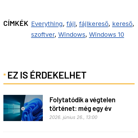
CÍMKÉK
Everything
,
fájl
,
fájlkereső
,
kereső
,
szoftver
,
Windows
,
Windows 10
EZ IS ÉRDEKELHET
Folytatódik a végtelen
történet: még egy év
haladék a Windows 10-nek
2026. június 26., 13:00