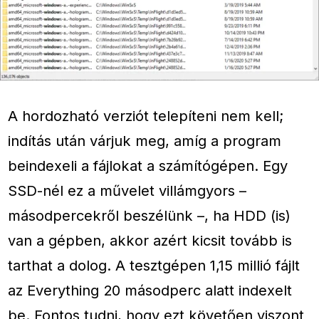
A hordozható verziót telepíteni nem kell;
indítás után várjuk meg, amíg a program
beindexeli a fájlokat a számítógépen. Egy
SSD-nél ez a művelet villámgyors –
másodpercekről beszélünk –, ha HDD (is)
van a gépben, akkor azért kicsit tovább is
tarthat a dolog. A tesztgépen 1,15 millió fájlt
az Everything 20 másodperc alatt indexelt
be. Fontos tudni, hogy ezt követően viszont